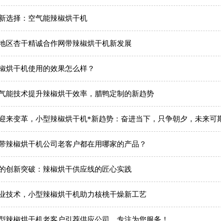
新选择：空气能辣椒烘干机
地区杏干精诚合作网带辣椒烘干机新发展
椒烘干机使用的效果怎么样？
气能技术提升辣椒烘干效率，腊鸭定制的新趋势
迎来变革，小型辣椒烘干机*新趋势：奋进当下，只争朝夕，未来可
带辣椒烘干机公司老客户都在用哪家的产品？
的创新突破：辣椒烘干供应线的匠心实践
业技术，小型辣椒烘干机助力核桃干燥新工艺
型辣椒烘干机老客户引荐供应公司，专注为您服务！