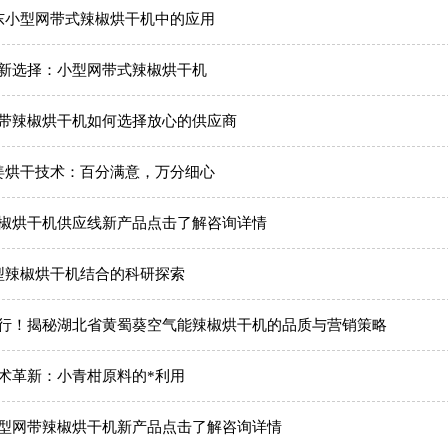
东小型网带式辣椒烘干机中的应用
新选择：小型网带式辣椒烘干机
带辣椒烘干机如何选择放心的供应商
姜烘干技术：百分满意，万分细心
椒烘干机供应线新产品点击了解咨询详情
型辣椒烘干机结合的科研探索
行！揭秘湖北省黄蜀葵空气能辣椒烘干机的品质与营销策略
术革新：小青柑原料的*利用
型网带辣椒烘干机新产品点击了解咨询详情