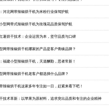
：河北网带辣椒烘干机为米粉行业保驾护航
小型网带式辣椒烘干机为玫瑰花品质保驾护航
红薯烘干技术：企业运营为本，坚守品质与口碑
型网带辣椒烘干机哪家的产品是客户青睐品牌？
：福建小型辣椒烘干机，天道酬勤，思者常新！
型网带辣椒烘干机老客户都选择什么品牌？
带辣椒烘干机这家多年专注如一日，赶紧来看下吧！
干技术革新：以苹果为原材料，追求突出品质和专注的企业精神