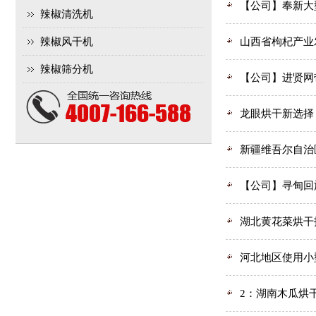
【公司】奉新大
辣椒清洗机
辣椒风干机
山西省枸杞产业
辣椒筛分机
【公司】进贤网
龙眼烘干新选择
新疆维吾尔自治
【公司】寻甸回
湖北黄花菜烘干
河北地区使用小
2：湖南木瓜烘