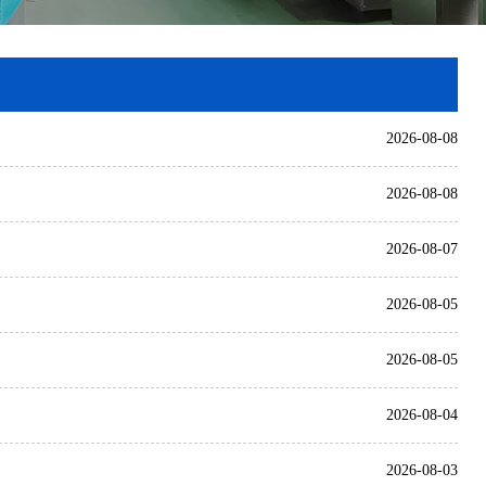
2026-08-08
2026-08-08
2026-08-07
2026-08-05
2026-08-05
2026-08-04
2026-08-03