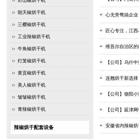
野山椒烘干机
朝天椒烘干机
心无旁骛搞企业
三樱椒烘干机
匠心专注，江西
工业辣椒烘干机
维吾尔自治区的
牛角椒烘干机
灯笼椒烘干机
【公司】乌什中
黄贡椒烘干机
连翘烘干新选择
美人椒烘干机
【公司】饶阳小
皱皱椒烘干机
青辣椒烘干机
【公司】延津网
安徽省内辣椒烘
辣椒烘干配套设备